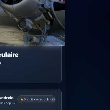
ulaire
s,
Android
Gratuit • Avec publicité
ndes depuis