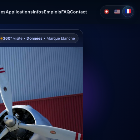
les
Applications
Infos
Emplois
FAQ
Contact
360°
visite •
Données
• Marque blanche