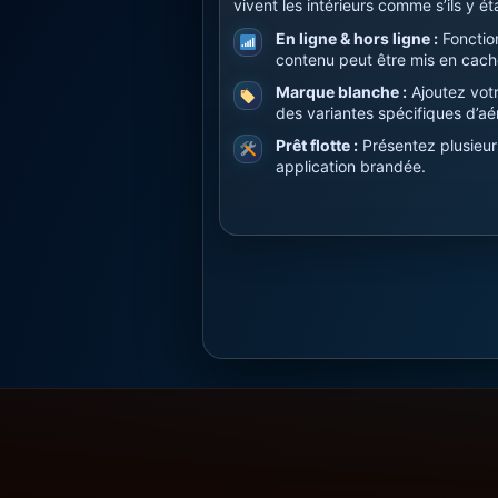
vivent les intérieurs comme s’ils y ét
En ligne & hors ligne :
Fonction
contenu peut être mis en cach
Marque blanche :
Ajoutez votr
des variantes spécifiques d’aé
Prêt flotte :
Présentez plusieur
application brandée.