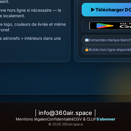
aient.
▶
Télécharger D
ne hors ligne si nécessaire — le
e localement.
e logo, couleurs de livrée et même
ronef.
s aéronefs + intérieurs dans une
Demandes marque blanch
Builds hors ligne disponib
|
info@360air.space
|
Mentions légales
Confidentialité
CGV & CLUF
S’abonner
© 2026 360air.space