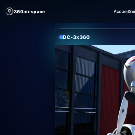
360air.space
Accueil
Se
DC-3x360